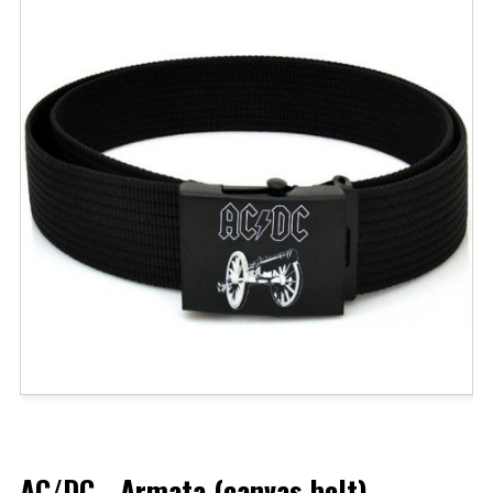
AC/DC - Armata (canvas belt)