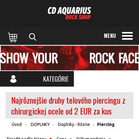
MENU
KATEGÓRIE
Najrôznejšie druhy telového piercingu z
chirurgickej ocele od 2 EUR za kus
Úvod
DOPLNKY
Doplnky - Rôzne
Piercing
Zoradiť podľa:
Názov
Cena
Dátum pridania