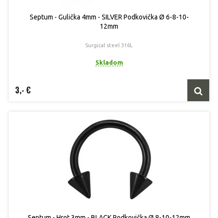
Septum - Gulička 4mm - SILVER Podkovička Ø 6-8-10-
12mm
Surgical steel 316L
Skladom
3,- €
Septum - Hrot 3mm - BLACK Podkovička Ø 8-10-12mm