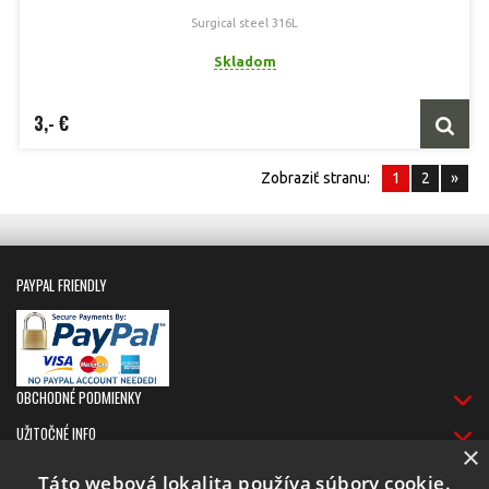
Surgical steel 316L
Skladom
3,- €
Zobraziť stranu:
1
2
»
PAYPAL FRIENDLY
OBCHODNÉ PODMIENKY
UŽITOČNÉ INFO
×
DORUČOVANIE
Táto webová lokalita používa súbory cookie.