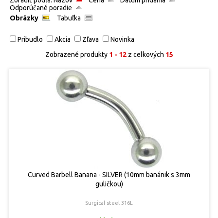
Odporúčané poradie
Obrázky
Tabuľka
Pribudlo
Akcia
Zľava
Novinka
Zobrazené produkty
1 - 12
z celkových
15
Curved Barbell Banana - SILVER (10mm banánik s 3mm
guličkou)
Surgical steel 316L