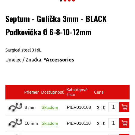
Septum - Gulička 3mm - BLACK
Podkovička Ø 6-8-10-12mm
Surgical steel 316L
Umelec / Značka:
*Accessories
Katalógové
Priemer
Dostupnosť
Cena
číslo
3,- €
8 mm
Skladom
PIER010108
3,- €
10 mm
Skladom
PIER010110