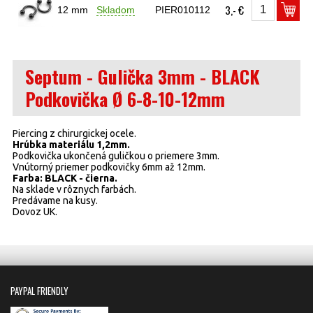
3,- €
12 mm
Skladom
PIER010112
Septum - Gulička 3mm - BLACK
Podkovička Ø 6-8-10-12mm
Piercing z chirurgickej ocele.
Hrúbka materiálu 1,2mm.
Podkovička ukončená guličkou o priemere 3mm.
Vnútorný priemer podkovičky 6mm až 12mm.
Farba: BLACK - čierna.
Na sklade v rôznych farbách.
Predávame na kusy.
Dovoz UK.
PAYPAL FRIENDLY