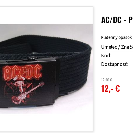
AC/DC - P
Plátenný opasok
Umelec / Značk
Kód:
Dostupnosť:
12,90 €
12,- €