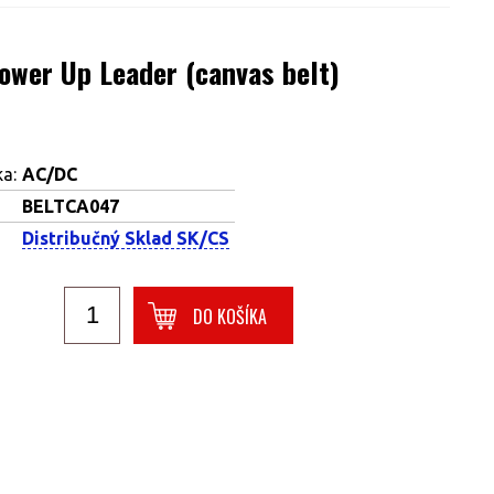
ower Up Leader (canvas belt)
a:
AC/DC
BELTCA047
Distribučný Sklad SK/CS
DO KOŠÍKA