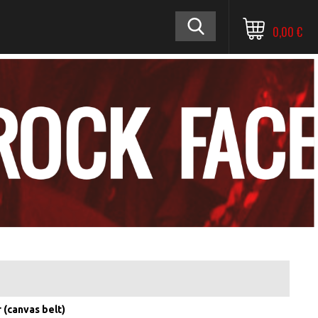
0,00 €
(canvas belt)