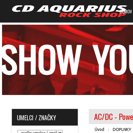
DOMOV
AC/DC - Power
UMELCI / ZNAČKY
Úvod
DOPLNKY