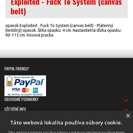
Exploited - Fuck To System (canvas
belt)
opasok Exploited - Fuck To System (canvas belt) - Plátenný
(textilný) opasok. Šírka opasku: 4 cm. Nastavitelná dĺžka opasku:
90-115 cm. Kovová pracka.
PAYPAL FRIENDLY
OBCHODNÉ PODMIENKY
UŽITOČNÉ INFO
×
DORUČOVANIE
Táto webová lokalita používa súbory cookie.
Táto webová lokalita používa súbory cookie na zlepšenie používateľskej