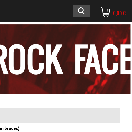
0,00 €
on braces)