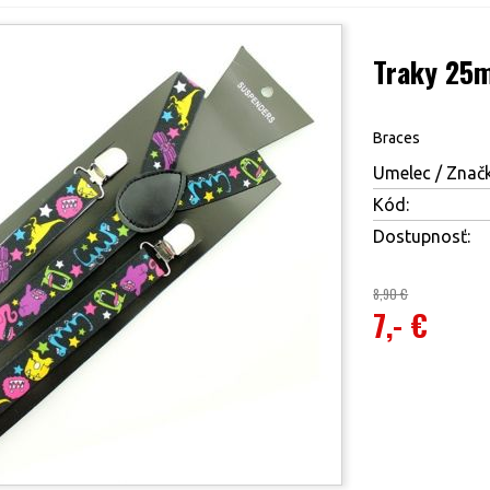
Traky 25m
Braces
Umelec / Značk
Kód:
Dostupnosť:
8,90 €
7,- €