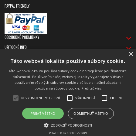
PAYPAL FRIENDLY
OBCHODNÉ PODMIENKY
UŽITOČNÉ INFO
×
DORUČOVANIE
Táto webová lokalita používa súbory cookie.
Táto webová lokalita používa súbory cookie na zlepšenie používateľskej
skúsenosti. Používaním našej webovej lokality vyjadrujete súhlas s
používaním všetkých súborov cookie v súlade s našimi zásadami
používania súborov cookie.
Prečítať viac
NEVYHNUTNE POTREBNÉ
VÝKONNOSŤ
CIELENIE
PRIJAŤ VŠETKO
ODMIETNUŤ VŠETKO
Prepnúť zobrazenie na plnú verziu
Copyright 2016 - 2026 © CD AQUARIUS - Rock Shop - CD & LP - Merch Tričká
ZOBRAZIŤ PODROBNOSTI
Tvorba webshopu - Atomer.sk
POWERED BY COOKIE-SCRIPT