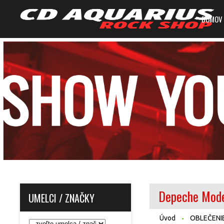
DOMOV
Depeche Mode
UMELCI / ZNAČKY
Úvod
OBLEČENI