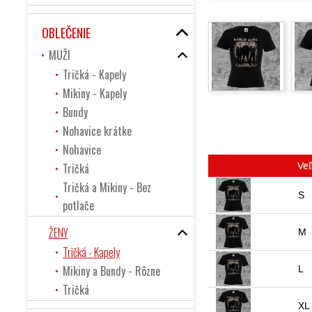
OBLEČENIE
MUŽI
Tričká - Kapely
Mikiny - Kapely
Bundy
Nohavice krátke
Nohavice
Tričká
Veľ
Tričká a Mikiny - Bez
S
potlače
ŽENY
M
Tričká - Kapely
Mikiny a Bundy - Rôzne
L
Tričká
XL