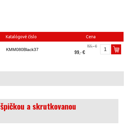
Katalógové číslo
Cena
155,- €
KMM080Black37
99,- €
 špičkou a skrutkovanou