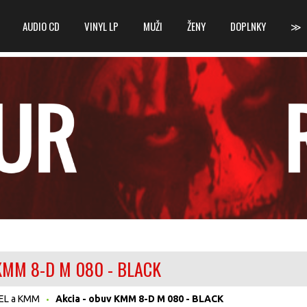
AUDIO CD
VINYL LP
MUŽI
ŽENY
DOPLNKY
≫
 KMM 8-D M 080 - BLACK
EL a KMM
Akcia - obuv KMM 8-D M 080 - BLACK