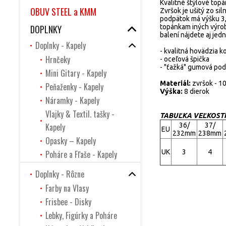
Kvalitné štýlové top
OBUV STEEL a KMM
Zvršok je ušitý zo sil
podpätok má výšku 3,
DOPLNKY
topánkam iných výro
balení nájdete aj jed
Doplnky - Kapely
- kvalitná hovädzia k
Hrnčeky
-
oceľová špička
- "ťažká" gumová pod
Mini Gitary - Kapely
Materiál:
zvršok - 1
Peňaženky - Kapely
Výška:
8 dierok
Náramky - Kapely
Vlajky & Textil. tašky -
TABUĽKA VEĽKOST
Kapely
36/
37/
EU
232mm
238mm
Opasky – Kapely
UK
3
4
Poháre a Fľaše - Kapely
Doplnky - Rôzne
Farby na Vlasy
Frisbee - Disky
Lebky, Figúrky a Poháre