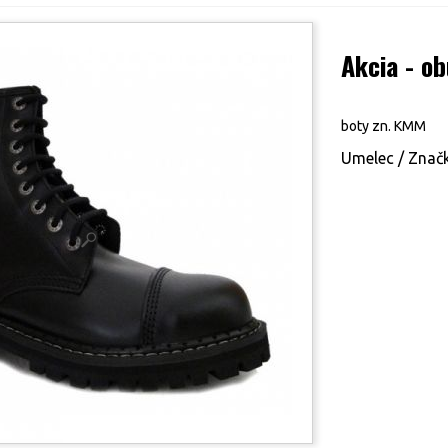
Akcia - o
boty zn. KMM
Umelec / Značk