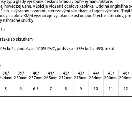
ánky typu glády vyrábané českou firmou v poľskej manufaktúre.
nej hovädzej usne, v špici je vložená oceľová kaplnka.
Odolná originálna p
5 cm, s výraznou vzorkou, nerezovými skrutkami a logom výrobcu.
Troji
bcov sa obuv KMM vyznačuje vysokou akosťou použitých materiálov, pre
ny náhradné šnúrky.
oža
rážka so skrutkami
00% koža, podošva - 100% PVC, podšívka - 55% koža, 45% textil
Í
38/
39/
40/
41/
42/
43/
44/
45/
46/
244mm
250mm
257mm
265mm
272mm
278mm
284mm
290mm
296m
5
6
6.5
7
8
9
10
11
12