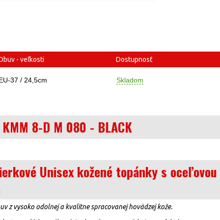
Obuv - veľkosti
Dostupnosť
EU-37 / 24,5cm
Skladom
v KMM 8-D M 080 - BLACK
erkové Unisex kožené topánky s oceľovou
.
uv z vysoko odolnej a kvalitne spracovanej hovädzej kože.