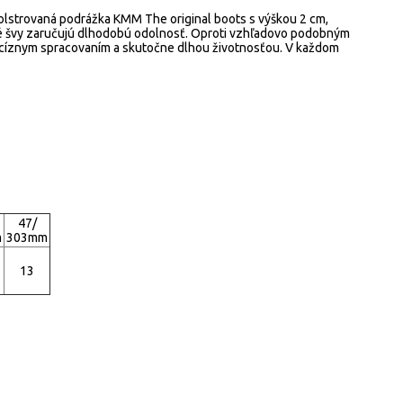
olstrovaná podrážka KMM The original boots s výškou 2 cm,
té švy zaručujú dlhodobú odolnosť.
Oproti vzhľadovo podobným
cíznym spracovaním a skutočne dlhou životnosťou.
V každom
47/
m
303mm
13