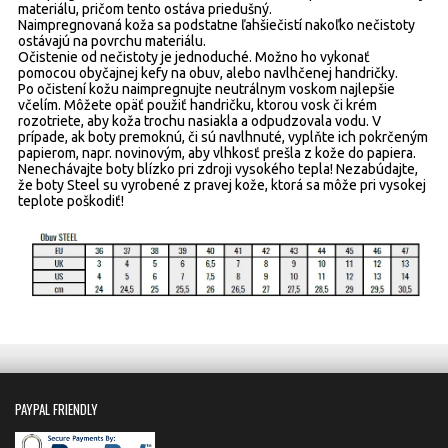
materiálu, pričom tento ostáva priedušný.
Naimpregnovaná koža sa podstatne ľahšiečistí nakoľko nečistoty
ostávajú na povrchu materiálu.
Očistenie od nečistoty je jednoduché. Možno ho vykonať
pomocou obyčajnej kefy na obuv, alebo navlhčenej handričky.
Po očistení kožu naimpregnujte neutrálnym voskom najlepšie
včelím. Môžete opäť použiť handričku, ktorou vosk či krém
rozotriete, aby koža trochu nasiakla a odpudzovala vodu. V
prípade, ak boty premoknú, či sú navlhnuté, vyplňte ich pokrčeným
papierom, napr. novinovým, aby vlhkosť prešla z kože do papiera.
Nenechávajte boty blízko pri zdroji vysokého tepla! Nezabúdajte,
že boty Steel su vyrobené z pravej kože, ktorá sa môže pri vysokej
teplote poškodiť!
PAYPAL FRIENDLY