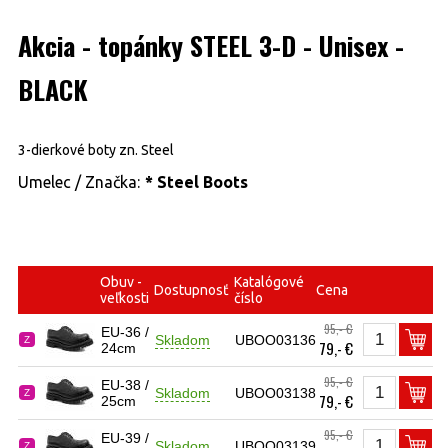
Akcia - topánky STEEL 3-D - Unisex -
BLACK
3-dierkové boty zn. Steel
Umelec / Značka:
* Steel Boots
Obuv -
Katalógové
Dostupnosť
Cena
veľkosti
číslo
95,- €
EU-36 /
Skladom
UBOO03136
Z
79,- €
24cm
95,- €
EU-38 /
Skladom
UBOO03138
Z
79,- €
25cm
95,- €
EU-39 /
Skladom
UBOO03139
Z