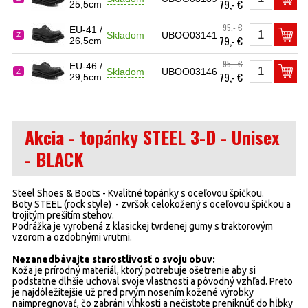
79,- €
25,5cm
95,- €
EU-41 /
Skladom
UBOO03141
Z
79,- €
26,5cm
95,- €
EU-46 /
Skladom
UBOO03146
Z
79,- €
29,5cm
Akcia - topánky STEEL 3-D - Unisex
- BLACK
Steel Shoes & Boots - Kvalitné topánky s oceľovou špičkou.
Boty STEEL (rock style) - zvršok celokožený s oceľovou špičkou a
trojitým prešitím stehov.
Podrážka je vyrobená z klasickej tvrdenej gumy s traktorovým
vzorom a ozdobnými vrutmi.
Nezanedbávajte starostlivosť o svoju obuv:
Koža je prírodný materiál, ktorý potrebuje ošetrenie aby si
podstatne dlhšie uchoval svoje vlastnosti a pôvodný vzhľad. Preto
je najdôležitejšie už pred prvým nosením kožené výrobky
naimpregnovať, čo zabráni vlhkosti a nečistote preniknúť do hĺbky