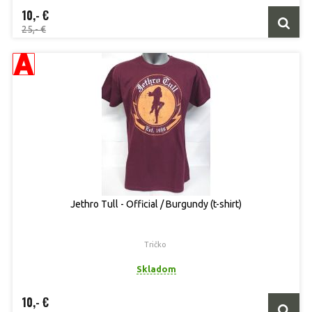
10,- €
25,- €
Jethro Tull - Official / Burgundy (t-shirt)
Tričko
Skladom
10,- €