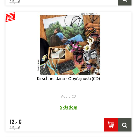
25,- €
Kirschner Jana - Obyčajnosti (CD)
Audio CD
Skladom
12,- €
15,- €