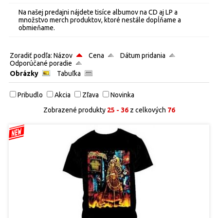
Na našej predajni nájdete tisíce albumov na CD aj LP a
množstvo merch produktov, ktoré nestále dopĺňame a
obmieňame.
Zoradiť podľa:
Názov
Cena
Dátum pridania
Odporúčané poradie
Obrázky
Tabuľka
Pribudlo
Akcia
Zľava
Novinka
Zobrazené produkty
25 - 36
z celkových
76