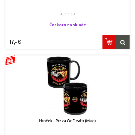
Audio CD
Čoskoro na sklade
17,- €
Hrnček - Pizza Or Death (Mug)