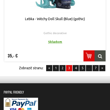
Lebka - Witchy Doll Skull (Blue) (gothic)
Gothic decorative
Skladom
35,- €
Zobraziť stranu:
«
1
2
3
4
5
...
7
»
PAYPAL FRIENDLY